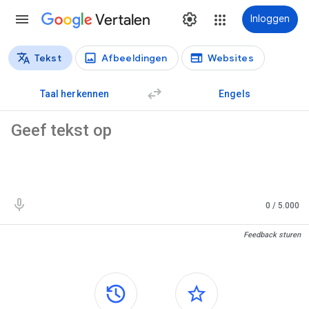
Vertalen
Inloggen
Tekst
Afbeeldingen
Websites
Vertaaltypen
Tekstvertaling
Taal herkennen
Engels
Brontekst
0
/ 5.000
Vertaalresultaten
Feedback sturen
Zijvensters